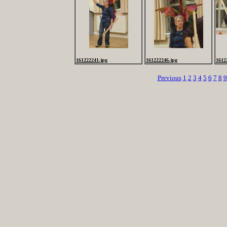
161222241.jpg
161222246.jpg
1612
Previous
1
2
3
4
5
6
7
8
9