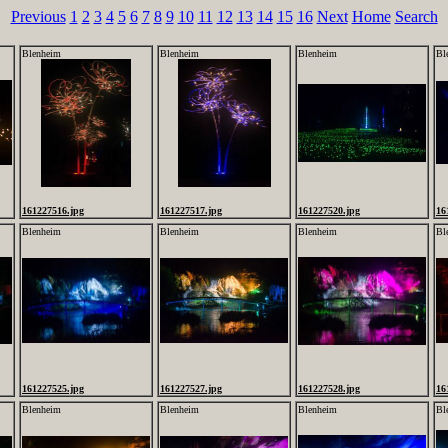
Previous
1
2
3
4
5
6
7
8
9
10
11
12
13
14
15
16
Next
Home
Search
Blenheim
Blenheim
Blenheim
Bl
161227516.jpg
161227517.jpg
161227520.jpg
16
Blenheim
Blenheim
Blenheim
Bl
161227525.jpg
161227527.jpg
161227528.jpg
16
Blenheim
Blenheim
Blenheim
Bl