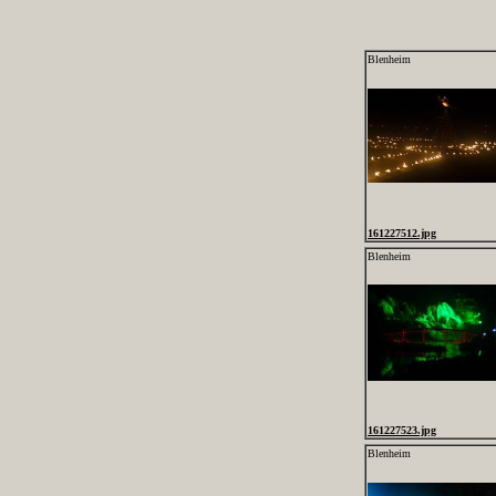
Blenheim
161227512.jpg
Blenheim
161227523.jpg
Blenheim