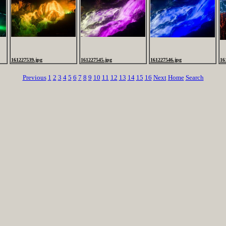
161227539.jpg
161227545.jpg
161227546.jpg
16
Previous
1
2
3
4
5
6
7
8
9
10
11
12
13
14
15
16
Next
Home
Search