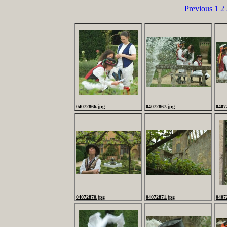
Previous
1
2
04072866.jpg
04072867.jpg
0407
04072870.jpg
04072871.jpg
0407