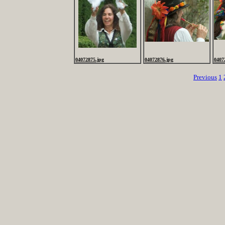
04072875.jpg
04072876.jpg
0407
Previous
1