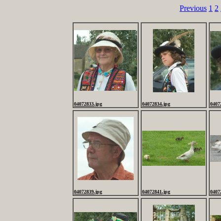
Previous
1
2
04072833.jpg
04072834.jpg
0407
04072839.jpg
04072841.jpg
0407