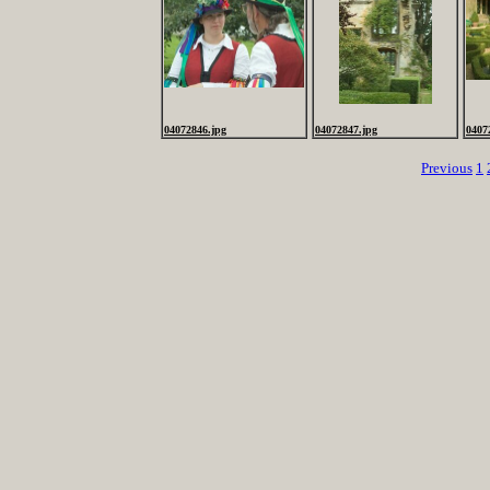
04072846.jpg
04072847.jpg
0407
Previous
1