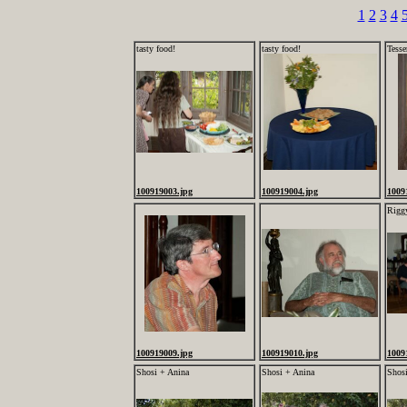
1
2
3
4
tasty food!
tasty food!
Tesse
100919003.jpg
100919004.jpg
1009
Rigg
100919009.jpg
100919010.jpg
1009
Shosi + Anina
Shosi + Anina
Shos