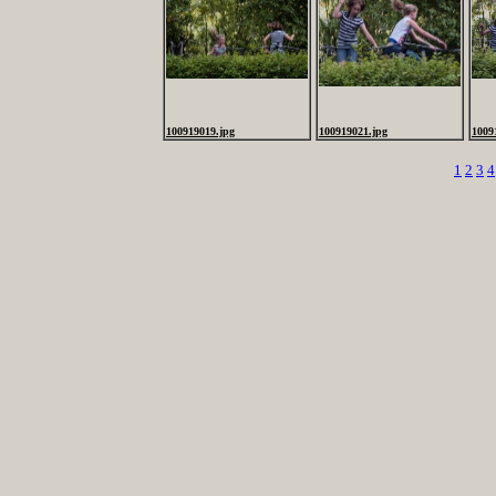
100919019.jpg
100919021.jpg
1009
1
2
3
4