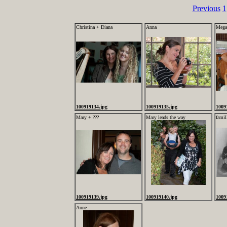
Previous
1
Christina + Diana
Anna
Mega
100919134.jpg
100919135.jpg
1009
Mary + ???
Mary leads the way
famil
100919139.jpg
100919140.jpg
1009
Anne