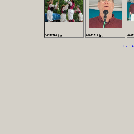
06052710.jpg
06052713.jpg
0605
1
2
3
4