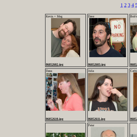
1
2
3
4
Kevin + Meg
Dave
Bob's
06052602.jpg
06052603.jpg
0605
Dana
Julia
Cathi
06052610.jpg
06052611.jpg
0605
Peter