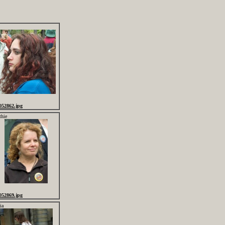
052862.jpg
thie
052869.jpg
ia