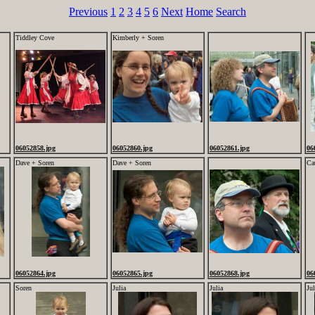
Previous
1
2
3
4
5
6
Next
Home
Search
Tiddley Cove
Kimberly + Soren
06052858.jpg
06052860.jpg
06052861.jpg
06
Dave + Soren
Dave + Soren
Ca
06052864.jpg
06052865.jpg
06052868.jpg
06
Soren
Julia
Julia
Jul