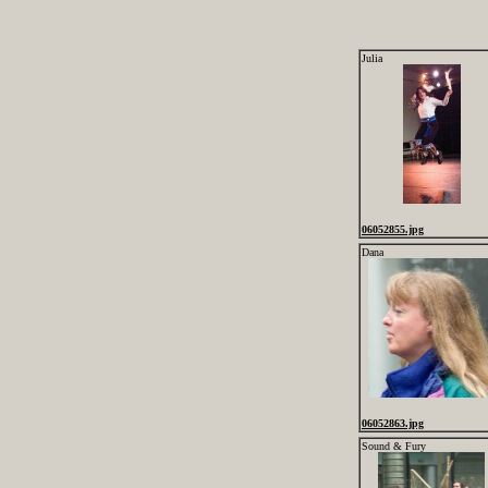
Julia
06052855.jpg
Dana
06052863.jpg
Sound & Fury