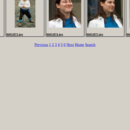
06052873.jpg
06052874.jpg
06052875.jpg
06
Previous
1
2
3
4
5
6
Next
Home
Search