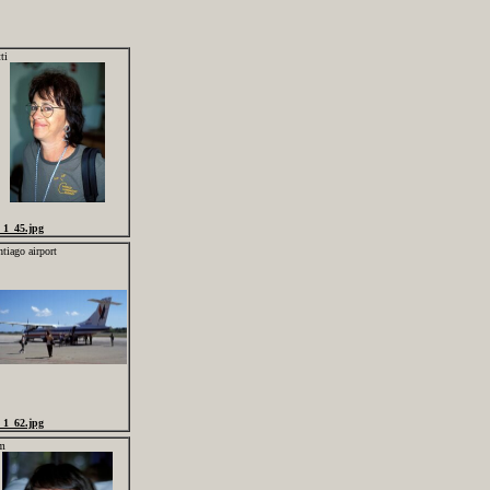
ti
_1_45.jpg
tiago airport
_1_62.jpg
m