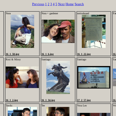
Previous
1
2
3
4
5
Next
Home
Search
Nora
Nora + gardener
noticeboard
Pat
16_1_58.jpg
16_1_6.jpg
16_1_22.jpg
16
Rosi & Missy
Santiago
Santiago
San
16_1_2.jpg
16_1_34.jpg
17_2_57.jpg
16
Tawfic
Tee
Voca Leo
W