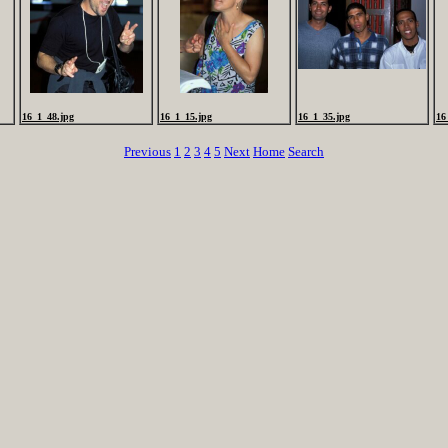
16_1_48.jpg
16_1_15.jpg
16_1_35.jpg
16
Previous
1
2
3
4
5
Next
Home
Search