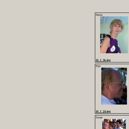
Nettie
16_1_36.jpg
Phil
16_1_24.jpg
Susan