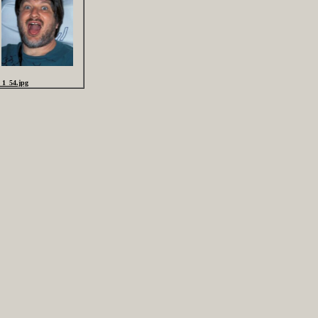
_1_54.jpg