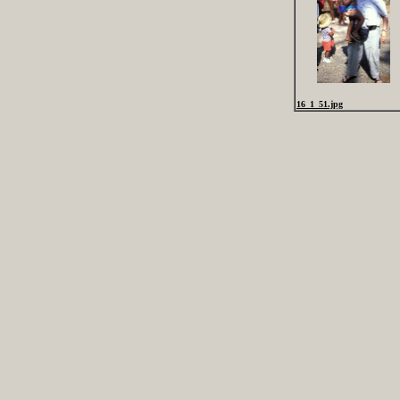
16_1_51.jpg