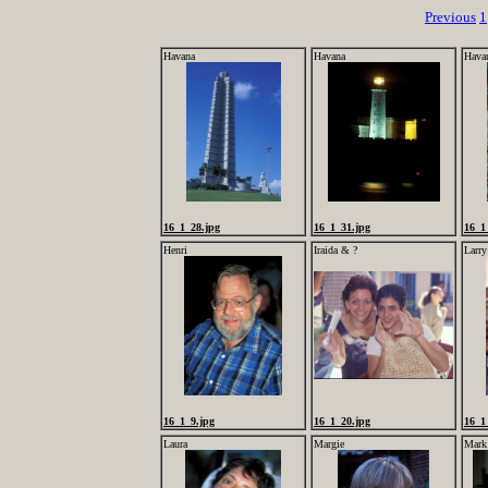
Previous
1
Havana
Havana
Hava
16_1_28.jpg
16_1_31.jpg
16_1
Henri
Iraida & ?
Larry
16_1_9.jpg
16_1_20.jpg
16_1
Laura
Margie
Mark