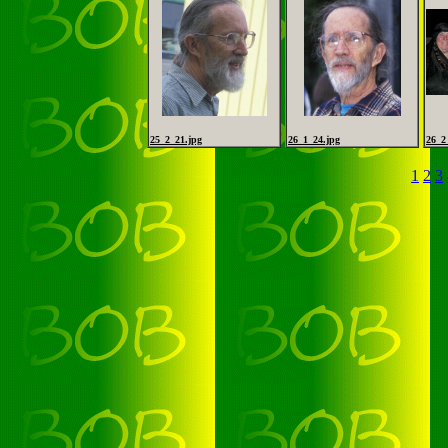
25_2_21.jpg
26_1_24.jpg
26_2
1
2
3