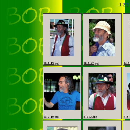
1
2
3
10_1_19.jpg
10_1_77.jpg
14_1
14_2_19.jpg
8_1_53.jpg
7_2_