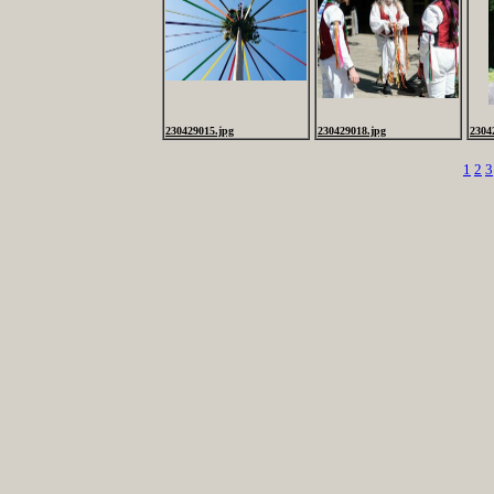
230429015.jpg
230429018.jpg
2304
1
2
3