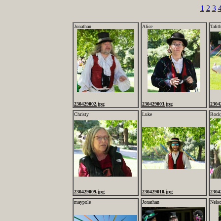
1
2
3
Jonathan
Alice
Talit
230429002.jpg
230429003.jpg
2304
Christy
Luke
Rock
230429009.jpg
230429010.jpg
2304
maypole
Jonathan
Nels