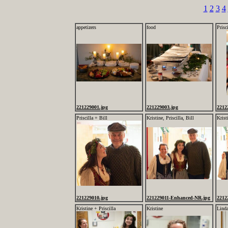
1
2
3
4
appetizers
food
Prisci
221229001.jpg
221229003.jpg
2212
Priscilla + Bill
Kristine, Priscilla, Bill
Krist
221229010.jpg
221229011-Enhanced-NR.jpg
2212
Kristine + Priscilla
Kristine
Lind