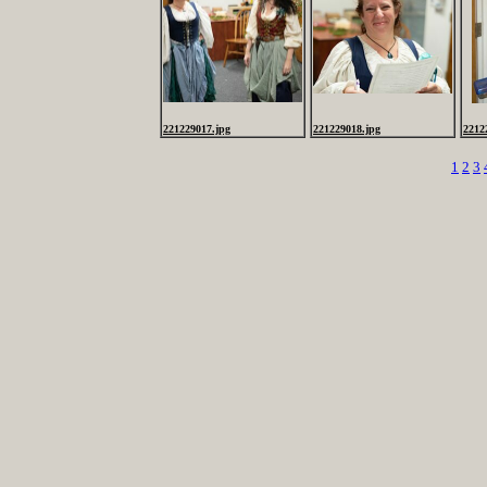
221229017.jpg
221229018.jpg
2212
1
2
3