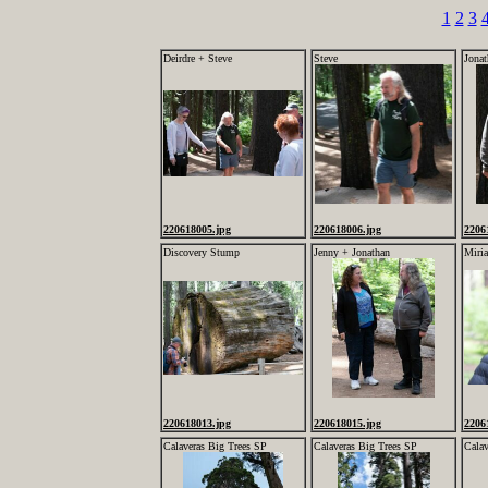
1
2
3
Deirdre + Steve
Steve
Jonat
220618005.jpg
220618006.jpg
2206
Discovery Stump
Jenny + Jonathan
Miri
220618013.jpg
220618015.jpg
2206
Calaveras Big Trees SP
Calaveras Big Trees SP
Calav