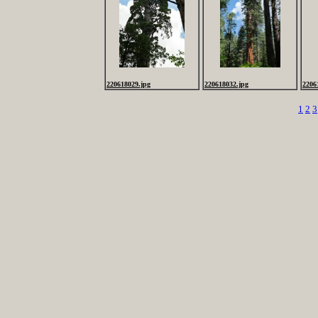
220618029.jpg
220618032.jpg
2206
1
2
3