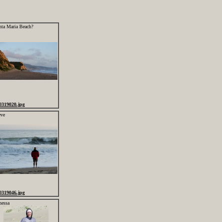
nta Maria Beach?
0319020.jpg
eve
0319046.jpg
nessa