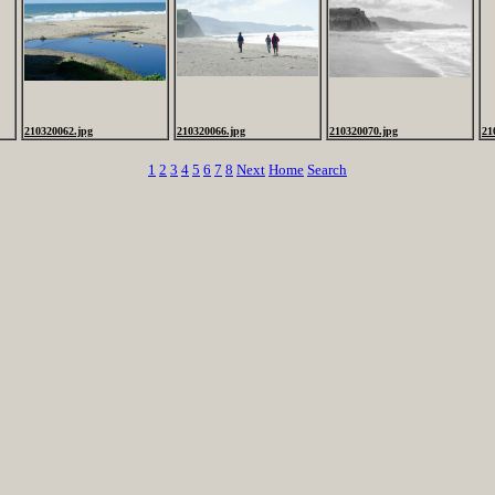
210320062.jpg
210320066.jpg
210320070.jpg
21
1
2
3
4
5
6
7
8
Next
Home
Search