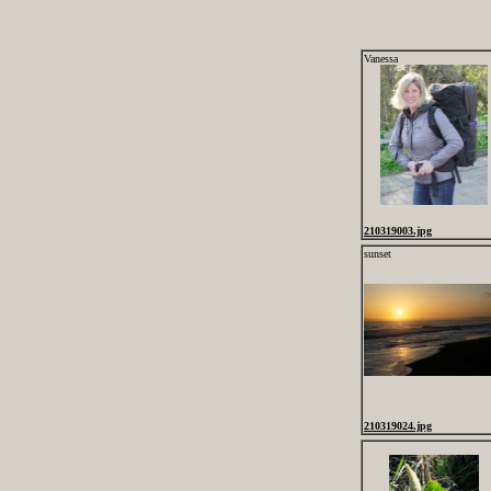
Vanessa
210319003.jpg
sunset
210319024.jpg