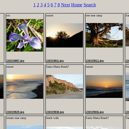
1
2
3
4
5
6
7
8
Next
Home
Search
iris
sunset
tree near camp
Sa
210319007.jpg
210319011.jpg
210319012.jpg
21
sunset
Santa Maria Beach?
sunset
St
210319029.jpg
210319030.jpg
210319036.jpg
21
stream near camp
beach walk
Santa Maria Beach?
Va