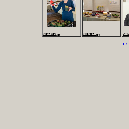
211120019.jpg
211120020.jpg
2111
1
2