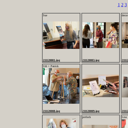
1
2
3
Sue
decor
211120001.jpg
211120003.jpg
2111
Udi + Patrick
211120008.jpg
211120009.jpg
2111
potluck
Lisa