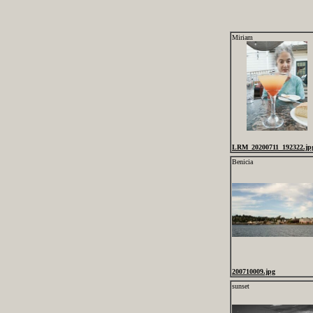
Miriam
LRM_20200711_192322.jp
Benicia
200710009.jpg
sunset