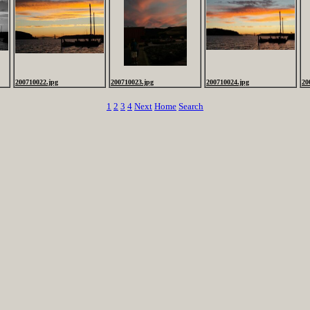
200710022.jpg
200710023.jpg
200710024.jpg
20
1
2
3
4
Next
Home
Search