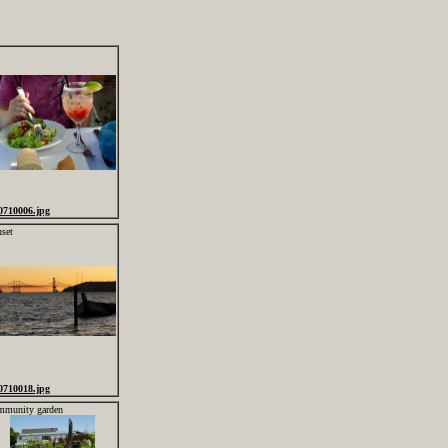
0710006.jpg
nset
0710018.jpg
mmunity garden