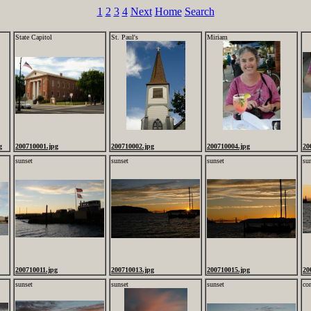
1
2
3
4
Next
Home
Search
State Capitol
St. Paul's
Miriam
g
200710001.jpg
200710002.jpg
200710004.jpg
20
sunset
sunset
sunset
su
200710011.jpg
200710013.jpg
200710015.jpg
20
sunset
sunset
sunset
co