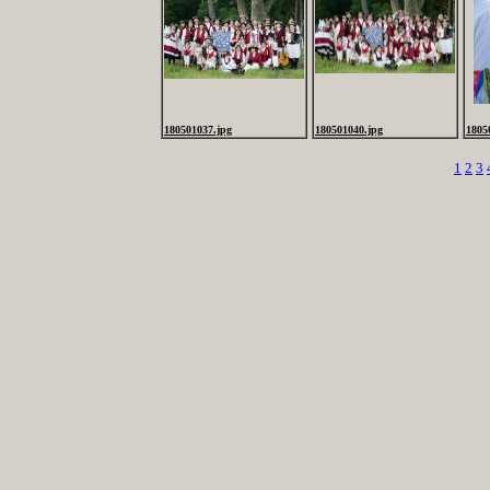
180501037.jpg
180501040.jpg
1805
1
2
3