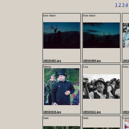
1
2
3
4
horn dance
horn dance
180501005.jpg
180501009.jpg
1805
Martin
Lisa
Julia
180501018.jpg
180501022.jpg
1805
team
team
Liesa