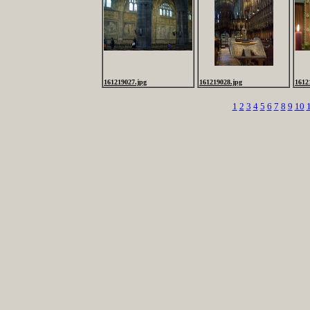
161219027.jpg
161219028.jpg
1612
1
2
3
4
5
6
7
8
9
10