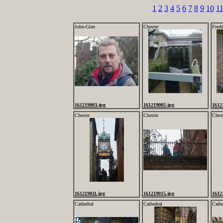
1
2
3
4
5
6
7
8
9
10
1
John-Glen
Chester
Fredd
161219003.jpg
161219005.jpg
1612
Chester
Chester
Chest
161219011.jpg
161219015.jpg
1612
Cathedral
Cathedral
Cathe