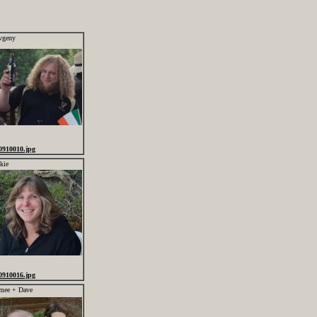
vgeny
0910010.jpg
kie
0910016.jpg
mee + Dave