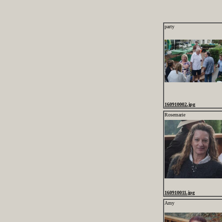
party
160910002.jpg
Rosemarie
160910011.jpg
Amy