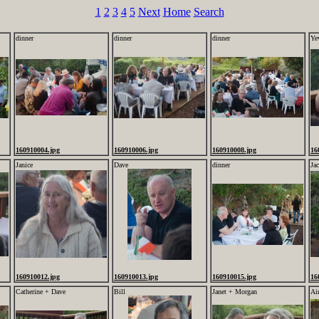
1
2
3
4
5
Next
Home
Search
dinner
dinner
dinner
Ye
160910004.jpg
160910006.jpg
160910008.jpg
16
Janice
Dave
dinner
Jac
160910012.jpg
160910013.jpg
160910015.jpg
16
Catherine + Dave
Bill
Janet + Morgan
Ai