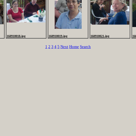
160910018.jpg
160910019.jpg
160910021.jpg
16
1
2
3
4
5
Next
Home
Search