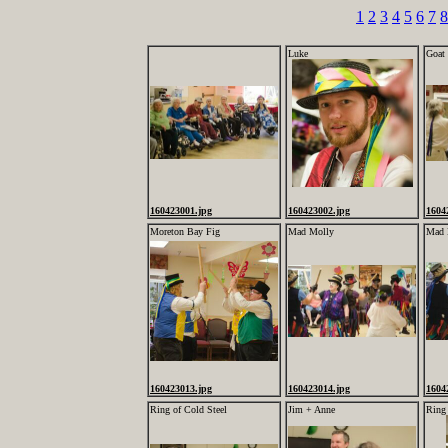
1
2
3
4
5
6
7
8
Luke
Goat 
160423001.jpg
160423002.jpg
1604
Moreton Bay Fig
Mad Molly
Mad 
160423013.jpg
160423014.jpg
1604
Ring of Cold Steel
Jim + Anne
Ring 