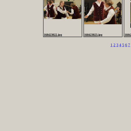
160423022.jpg
160423023.jpg
1604
1
2
3
4
5
6
7