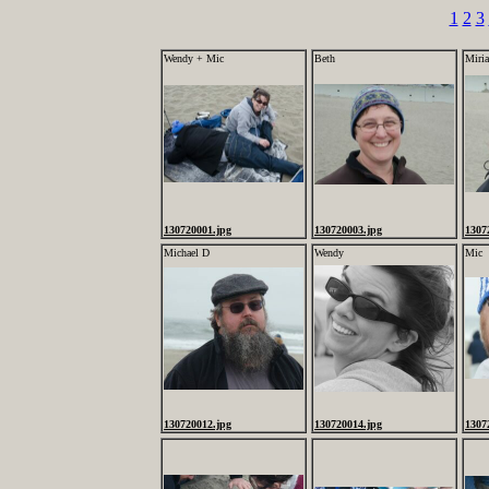
1
2
3
Wendy + Mic
Beth
Miri
130720001.jpg
130720003.jpg
1307
Michael D
Wendy
Mic
130720012.jpg
130720014.jpg
1307