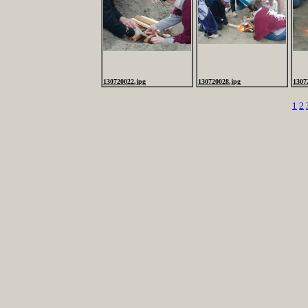
130720022.jpg
130720028.jpg
1307
1
2