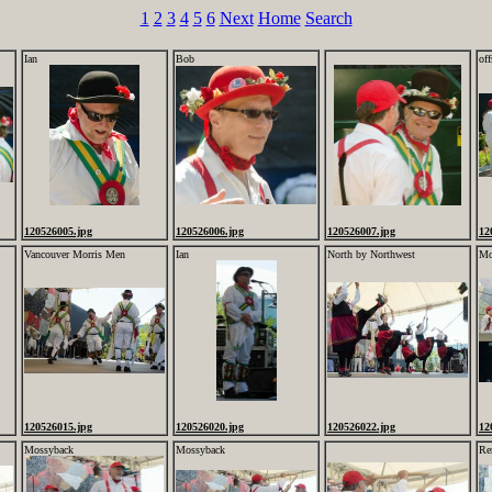
1
2
3
4
5
6
Next
Home
Search
Ian
Bob
off
120526005.jpg
120526006.jpg
120526007.jpg
12
Vancouver Morris Men
Ian
North by Northwest
Mo
120526015.jpg
120526020.jpg
120526022.jpg
12
Mossyback
Mossyback
Re