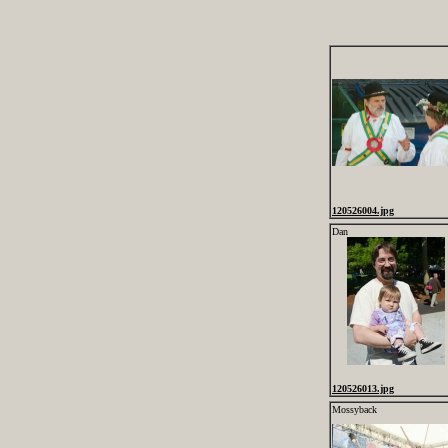
120526004.jpg
Dan
120526013.jpg
Mossyback