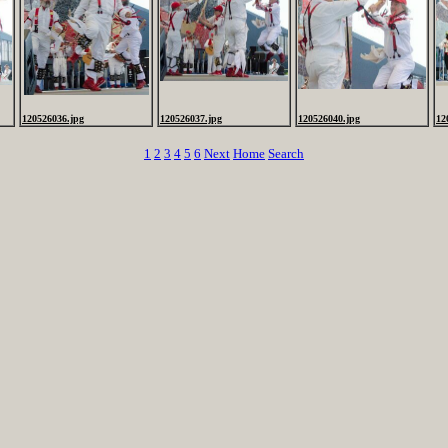
120526036.jpg
120526037.jpg
120526040.jpg
12
1
2
3
4
5
6
Next
Home
Search