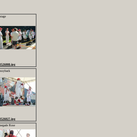
stage
0526008.jpg
ssyback
0526027.jpg
negade Rose