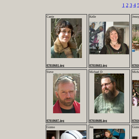
1
2
3
4
Carrie
Kelle
Jenn
07010601.jpg
07010603.jpg
0701
Steve
Michael D
Micha
07010607.jpg
07010608.jpg
0701
Gizmo
Jen
Gizm