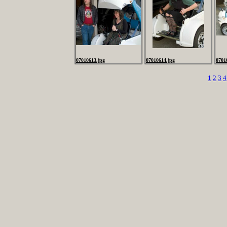
07010613.jpg
07010614.jpg
0701
1
2
3
4