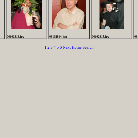
06102813.jpg
06102814.jpg
06102815.jpg
06
1
2
3
4
5
6
Next
Home
Search