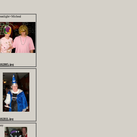
eanlight+Micheal
102805.jpg
102811.jpg
nny