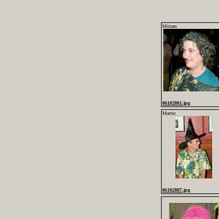
Miriam
06102801.jpg
Martin
06102807.jpg