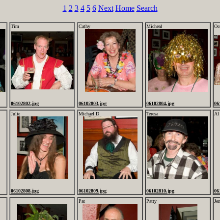
1
2
3
4
5
6
Next
Home
Search
Tim
Cathy
Micheal
Oc
06102802.jpg
06102803.jpg
06102804.jpg
06
Julie
Michael D
Teresa
Al
06102808.jpg
06102809.jpg
06102810.jpg
06
Pat
Patty
Je