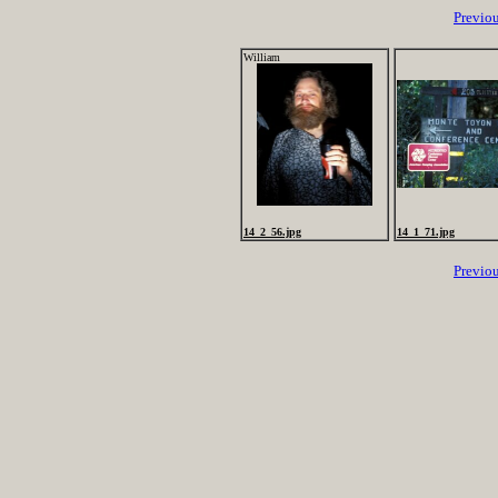
Previo
William
14_2_56.jpg
14_1_71.jpg
Previo