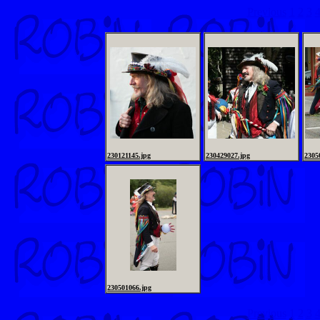
Previous
1
2
3
230121145.jpg
230429027.jpg
2305
230501066.jpg
Previous
1
2
3