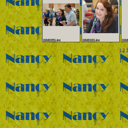
160401092.jpg
160401103.jpg
1604
1
2