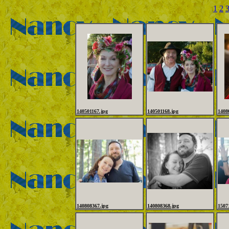
1
2
140501167.jpg
140501168.jpg
1408
140808367.jpg
140808368.jpg
1507