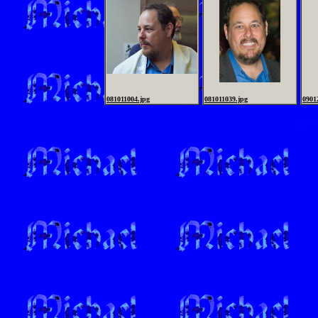
081011004.jpg
081011039.jpg
0901
1
2