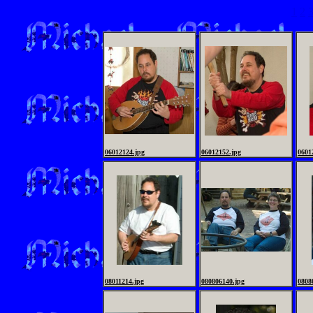
1
2
06012124.jpg
06012152.jpg
0601
08011214.jpg
080806140.jpg
0808