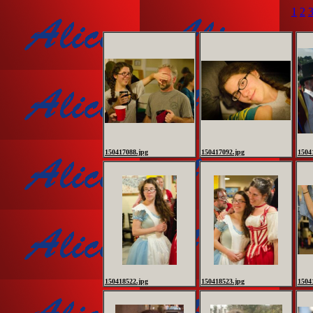
1
2
150417088.jpg
150417092.jpg
1504
150418522.jpg
150418523.jpg
1504