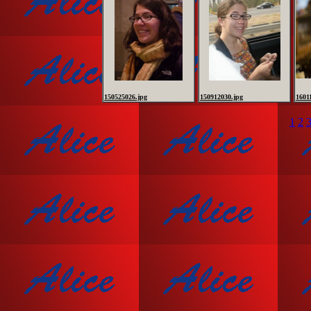
150525026.jpg
150912030.jpg
1601
1
2