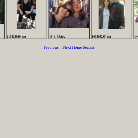
210828020.jpg
16_1_39.jpg
160805295.jpg
14
Previous
...
Next
Home
Search