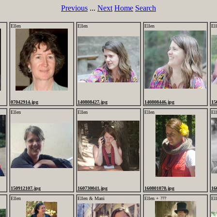
Previous
...
Next
Home
Search
Ellen
Ellen
Ellen
El
07042914.jpg
140808427.jpg
140808446.jpg
15
Ellen
Ellen
Ellen
El
150912107.jpg
160730041.jpg
160801070.jpg
16
Ellen
Ellen & Mani
Ellen + ???
El