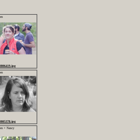
len
0806419.jpg
len
0805378.jpg
len + Nancy