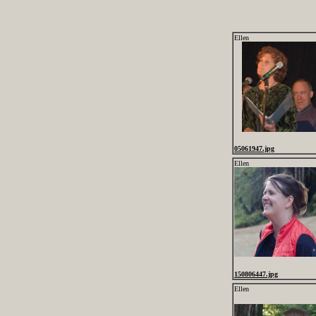
Ellen
05061947.jpg
Ellen
150806447.jpg
Ellen