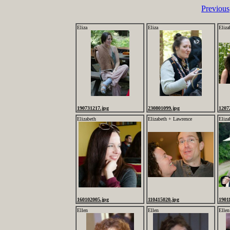
Previous
Eliza
Eliza
Eliza
190731217.jpg
230801099.jpg
1207
Elizabeth
Elizabeth + Lawrence
Eliza
160102005.jpg
110415020.jpg
1901
Ellen
Ellen
Ellen