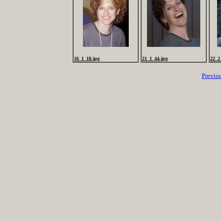
16_1_18.jpg
21_1_44.jpg
22_2
Previo