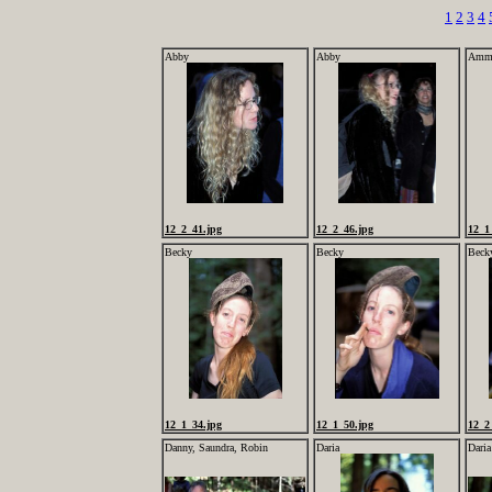
1
2
3
4
Abby
Abby
Amm
12_2_41.jpg
12_2_46.jpg
12_1
Becky
Becky
Beck
12_1_34.jpg
12_1_50.jpg
12_2
Danny, Saundra, Robin
Daria
Daria