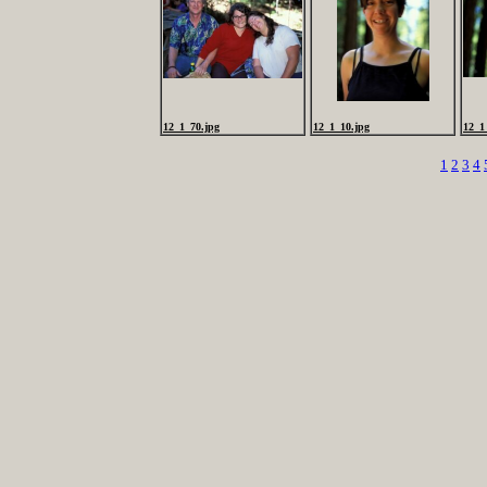
12_1_70.jpg
12_1_10.jpg
12_1
1
2
3
4