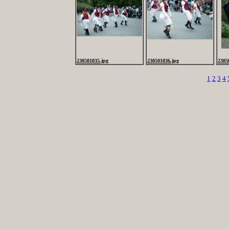
230501035.jpg
230501036.jpg
2305
1
2
3
4