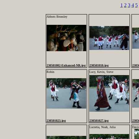
1
2
3
4
5
Abbots Bromley
230501002-Enhanced-NR.jpg
230501010.jpg
2305
Robin
Lucy, Kevin, Steve
230501023.jpg
230501027.jpg
2305
Lucretia, Noah, Julia
Davi