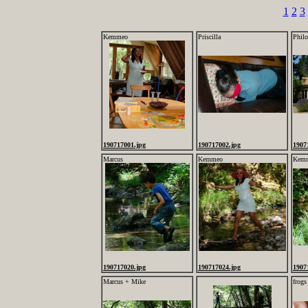
1
2
3
Kemmeo
Priscilla
Philo
190717001.jpg
190717002.jpg
1907
Marcus
Kemmeo
Kem
190717020.jpg
190717024.jpg
1907
Marcus + Mike
frogs