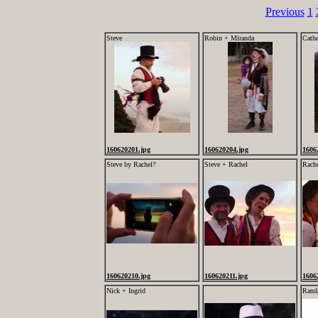
Previous
1
Steve
Robin + Miranda
Cathe
160620201.jpg
160620204.jpg
1606
Steve by Rachel?
Steve + Rachel
Rache
160620210.jpg
160620211.jpg
1606
Nick + Ingrid
Rand