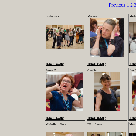
Previous
1
2
Friday sets
Morgan
Mich
160401047.jpg
160401059.jpg
1604
Susan K
Cyndie
Jim 
160401067.jpg
160401068.jpg
1604
Michelle + Dave
??? + Susan
Maur