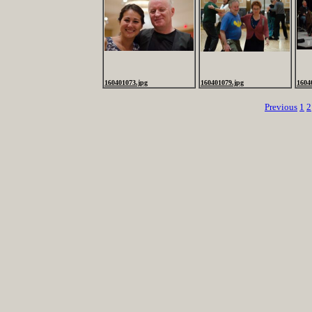
160401073.jpg
160401079.jpg
1604
Previous
1
2