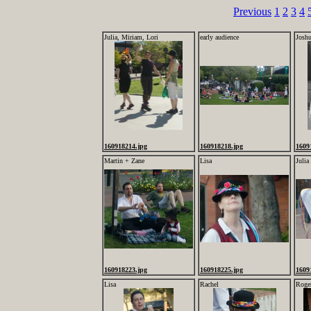
Previous
1
2
3
4
Julia, Miriam, Lori
early audience
Josh
160918214.jpg
160918218.jpg
1609
Martin + Zane
Lisa
Julia
160918223.jpg
160918225.jpg
1609
Lisa
Rachel
Roge