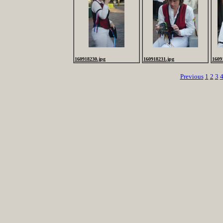
160918230.jpg
160918231.jpg
1609
Previous
1
2
3