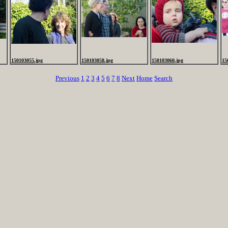
150103055.jpg
150103058.jpg
150103060.jpg
15
Previous
1
2
3
4
5
6
7
8
Next
Home
Search