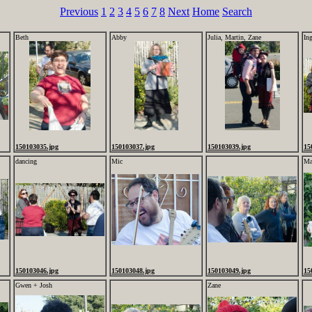
Previous
1
2
3
4
5
6
7
8
Next
Home
Search
Beth
Abby
Julia, Martin, Zane
In
150103035.jpg
150103037.jpg
150103039.jpg
15
dancing
Mic
Ma
150103046.jpg
150103048.jpg
150103049.jpg
15
Gwen + Josh
Zane