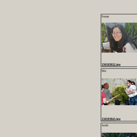
Susan
150103032.jpg
Mic
150103043.jpg
Aoife