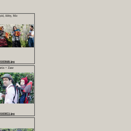
grid, Abby, Mic
0103040.jpg
rtin + Zane
0103053.jpg