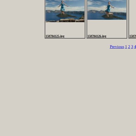
150704125.jpg
150704126.jpg
1507
Previous
1
2
3