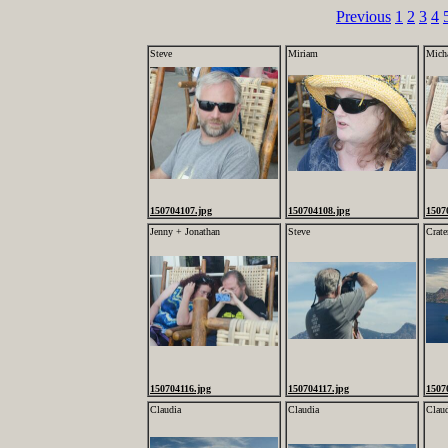
Previous
1
2
3
4
Steve
Miriam
Mich
150704107.jpg
150704108.jpg
1507
Jenny + Jonathan
Steve
Crate
150704116.jpg
150704117.jpg
1507
Claudia
Claudia
Clau