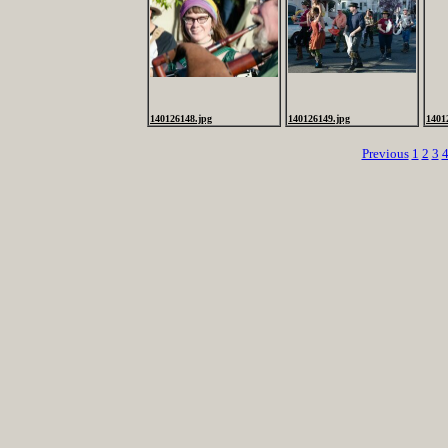
140126148.jpg
140126149.jpg
1401
Previous
1
2
3