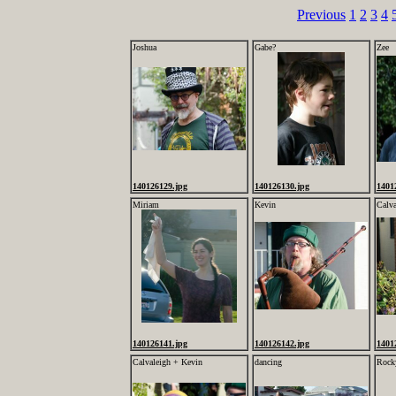
Previous
1
2
3
4
Joshua
Gabe?
Zee
140126129.jpg
140126130.jpg
1401
Miriam
Kevin
Calva
140126141.jpg
140126142.jpg
1401
Calvaleigh + Kevin
dancing
Rock