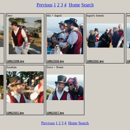
Previous
1
2
3
4
Home
Search
Dave
Mic + Ingrid
Ingrid's friends
Je
140621108.jpg
140621110.jpg
140621111.jpg
14
Jonathan
Steve + Renee
140621115.jpg
140621117.jpg
Previous
1
2
3
4
Home
Search