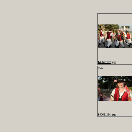
140621107.jpg
Kate
140621114.jpg