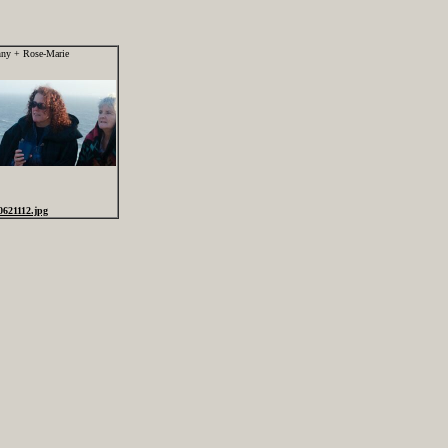
nny + Rose-Marie
0621112.jpg