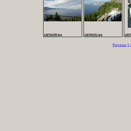
140704189.jpg
140704192.jpg
1407
Previous
1