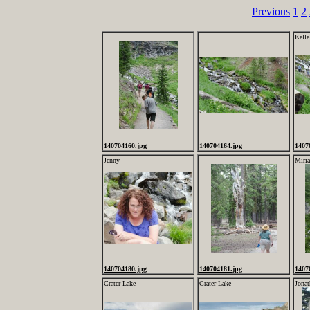
Previous
1
2
Kelle
140704160.jpg
140704164.jpg
1407
Jenny
Miri
140704180.jpg
140704181.jpg
1407
Crater Lake
Crater Lake
Jonat