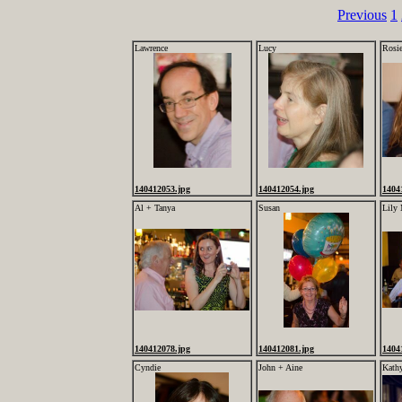
Previous
1
Lawrence
Lucy
Rosi
140412053.jpg
140412054.jpg
1404
Al + Tanya
Susan
Lily
140412078.jpg
140412081.jpg
1404
Cyndie
John + Aine
Kath