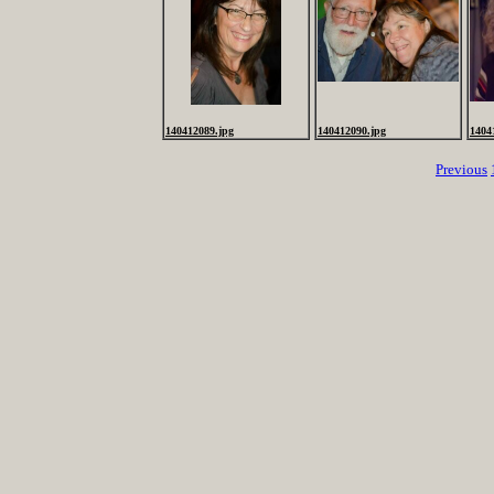
140412089.jpg
140412090.jpg
1404
Previous