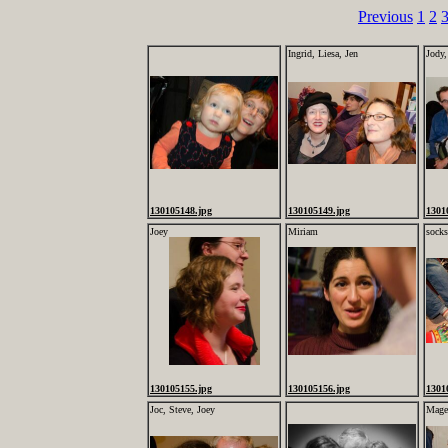
Previous
1
2
Ingrid, Liesa, Jen
Jody,
130105148.jpg
130105149.jpg
1301
Joey
Miriam
socks
130105155.jpg
130105156.jpg
1301
Joc, Steve, Joey
Magen