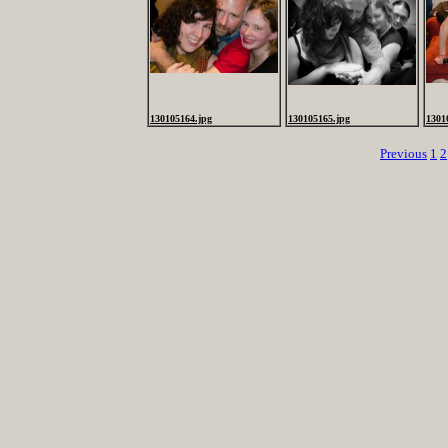
130105164.jpg
130105165.jpg
1301
Previous
1
2