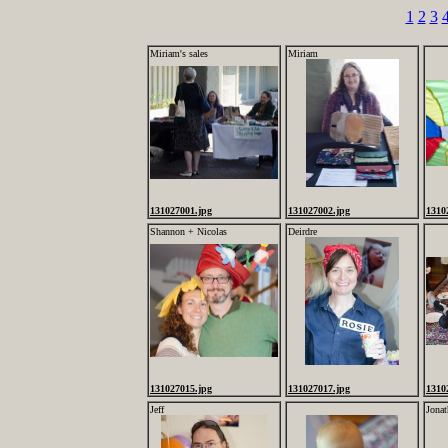
1
2
3
Miriam's sales
Miriam
131027001.jpg
131027002.jpg
1310
Shannon + Nicolas
Deirdre
131027015.jpg
131027017.jpg
1310
Jeff
Jonat