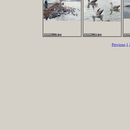
131223060.jpg
131223063.jpg
1312
Previous
1