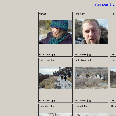
Previous
1
2
Miriam
John-Glen
Link 
131223040.jpg
131223041.jpg
1312
Link River trail
Link River trail
Link 
131223053.jpg
131223054.jpg
1312
Klamath Falls
Klamath Falls
Klama