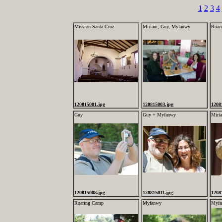
1
2
3
4
Mission Santa Cruz
Miriam, Guy, Myfanwy
Roar
120815001.jpg
120815003.jpg
1208
Guy
Guy + Myfanwy
Miri
120815008.jpg
120815011.jpg
1208
Roaring Camp
Myfanwy
Myfa