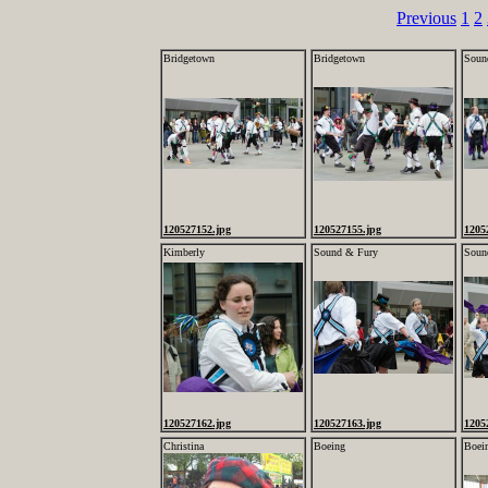
Previous
1
2
Bridgetown
Bridgetown
Soun
120527152.jpg
120527155.jpg
1205
Kimberly
Sound & Fury
Soun
120527162.jpg
120527163.jpg
1205
Christina
Boeing
Boei