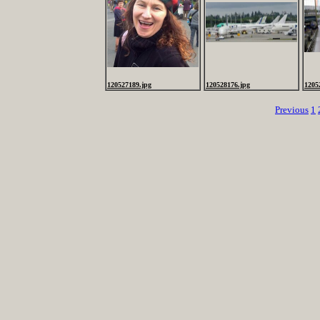
120527189.jpg
120528176.jpg
1205
Previous
1