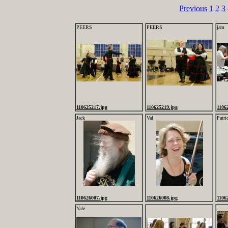
Previous
1
2
3
PEERS
PEERS
jam
110625217.jpg
110625219.jpg
1106
Jack
Val
Patri
110626007.jpg
110626008.jpg
1106
Yale