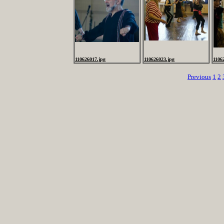
110626017.jpg
110626023.jpg
1106
Previous
1
2